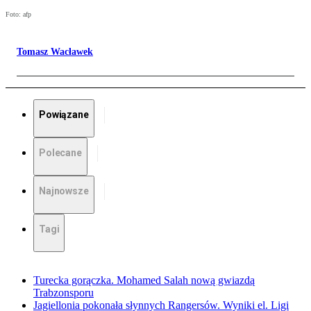
Foto: afp
Tomasz Wacławek
Powiązane
Polecane
Najnowsze
Tagi
Turecka gorączka. Mohamed Salah nową gwiazdą
Trabzonsporu
Jagiellonia pokonała słynnych Rangersów. Wyniki el. Ligi