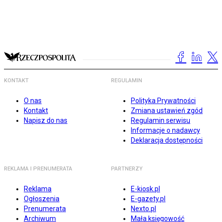
KONTAKT
REGULAMIN
O nas
Polityka Prywatności
Kontakt
Zmiana ustawień zgód
Napisz do nas
Regulamin serwisu
Informacje o nadawcy
Deklaracja dostępności
REKLAMA I PRENUMERATA
PARTNERZY
Reklama
E-kiosk.pl
Ogłoszenia
E-gazety.pl
Prenumerata
Nexto.pl
Archiwum
Mała księgowość