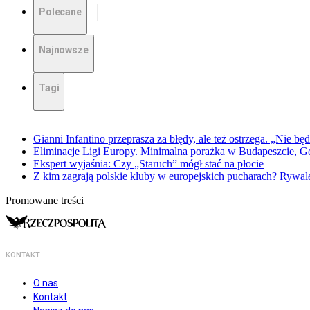
Polecane
Najnowsze
Tagi
Gianni Infantino przeprasza za błędy, ale też ostrzega. „Nie będ
Eliminacje Ligi Europy. Minimalna porażka w Budapeszcie, G
Ekspert wyjaśnia: Czy „Staruch” mógł stać na płocie
Z kim zagrają polskie kluby w europejskich pucharach? Rywale
Promowane treści
KONTAKT
O nas
Kontakt