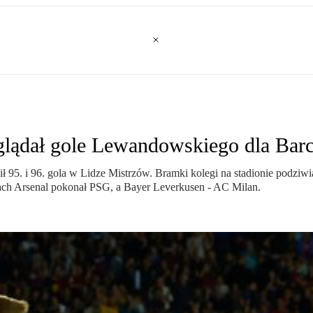
glądał gole Lewandowskiego dla Bar
95. i 96. gola w Lidze Mistrzów. Bramki kolegi na stadionie podziwi
ach Arsenal pokonał PSG, a Bayer Leverkusen - AC Milan.