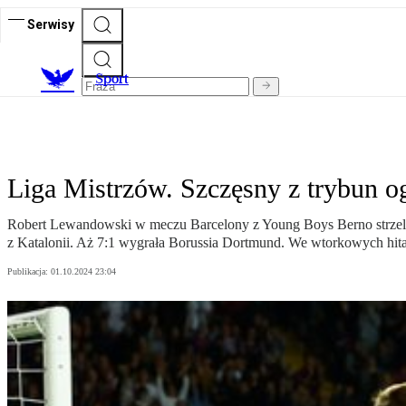
Serwisy
S
port
Liga Mistrzów. Szczęsny z trybun o
Robert Lewandowski w meczu Barcelony z Young Boys Berno strzelił 
z Katalonii. Aż 7:1 wygrała Borussia Dortmund. We wtorkowych hit
Publikacja:
01.10.2024 23:04