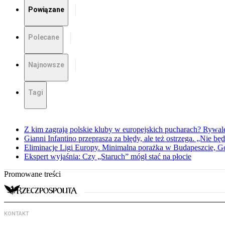
Powiązane
Polecane
Najnowsze
Tagi
Z kim zagrają polskie kluby w europejskich pucharach? Rywale
Gianni Infantino przeprasza za błędy, ale też ostrzega. „Nie będ
Eliminacje Ligi Europy. Minimalna porażka w Budapeszcie, G
Ekspert wyjaśnia: Czy „Staruch” mógł stać na płocie
Promowane treści
KONTAKT