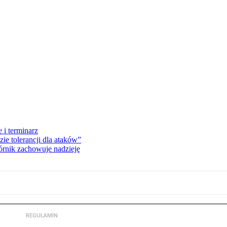
 i terminarz
zie tolerancji dla ataków”
órnik zachowuje nadzieję
REGULAMIN