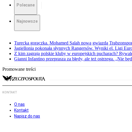
Polecane
Najnowsze
Turecka gorączka. Mohamed Salah nową gwiazdą Trabzonspo
Jagiellonia pokonała słynnych Rangersów. Wyniki el. Ligi Eur
Z kim zagrają polskie kluby w europejskich pucharach? Rywale
Gianni Infantino przeprasza za błędy, ale też ostrzega. „Nie będ
Promowane treści
KONTAKT
O nas
Kontakt
Napisz do nas