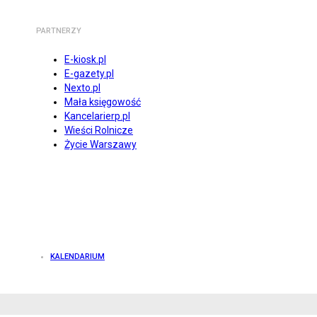
PARTNERZY
E-kiosk.pl
E-gazety.pl
Nexto.pl
Mała księgowość
Kancelarierp.pl
Wieści Rolnicze
Życie Warszawy
KALENDARIUM