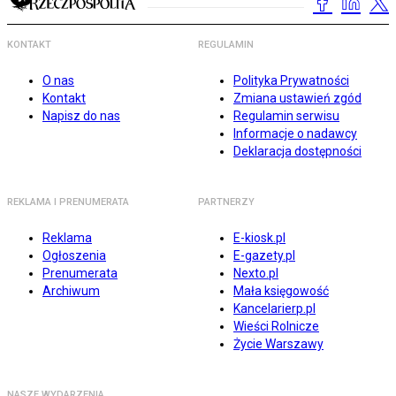
KONTAKT
REGULAMIN
O nas
Polityka Prywatności
Kontakt
Zmiana ustawień zgód
Napisz do nas
Regulamin serwisu
Informacje o nadawcy
Deklaracja dostępności
REKLAMA I PRENUMERATA
PARTNERZY
Reklama
E-kiosk.pl
Ogłoszenia
E-gazety.pl
Prenumerata
Nexto.pl
Archiwum
Mała księgowość
Kancelarierp.pl
Wieści Rolnicze
Życie Warszawy
NASZE WYDARZENIA