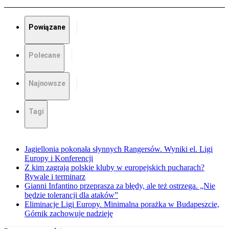
Powiązane
Polecane
Najnowsze
Tagi
Jagiellonia pokonała słynnych Rangersów. Wyniki el. Ligi
Europy i Konferencji
Z kim zagrają polskie kluby w europejskich pucharach?
Rywale i terminarz
Gianni Infantino przeprasza za błędy, ale też ostrzega. „Nie
będzie tolerancji dla ataków”
Eliminacje Ligi Europy. Minimalna porażka w Budapeszcie,
Górnik zachowuje nadzieję