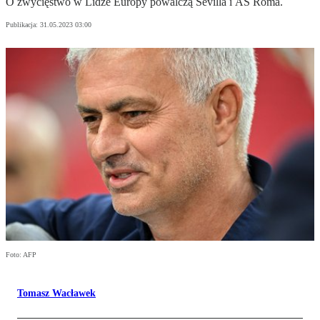
O zwycięstwo w Lidze Europy powalczą Sevilla i AS Roma.
Publikacja:
31.05.2023 03:00
Foto: AFP
Tomasz Wacławek