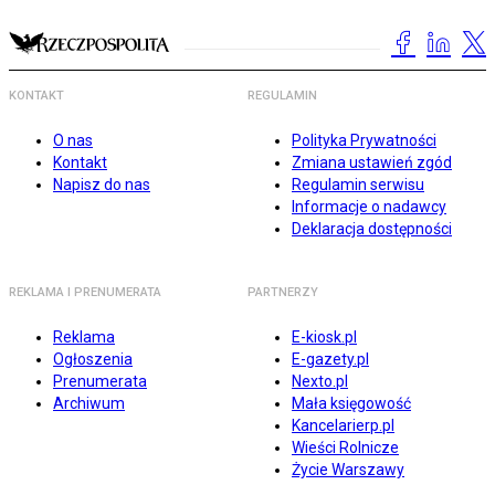
KONTAKT
REGULAMIN
O nas
Polityka Prywatności
Kontakt
Zmiana ustawień zgód
Napisz do nas
Regulamin serwisu
Informacje o nadawcy
Deklaracja dostępności
REKLAMA I PRENUMERATA
PARTNERZY
Reklama
E-kiosk.pl
Ogłoszenia
E-gazety.pl
Prenumerata
Nexto.pl
Archiwum
Mała księgowość
Kancelarierp.pl
Wieści Rolnicze
Życie Warszawy