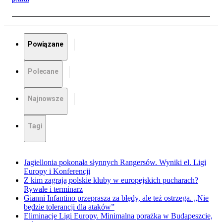
Powiązane
Polecane
Najnowsze
Tagi
Jagiellonia pokonała słynnych Rangersów. Wyniki el. Ligi
Europy i Konferencji
Z kim zagrają polskie kluby w europejskich pucharach?
Rywale i terminarz
Gianni Infantino przeprasza za błędy, ale też ostrzega. „Nie
będzie tolerancji dla ataków”
Eliminacje Ligi Europy. Minimalna porażka w Budapeszcie,