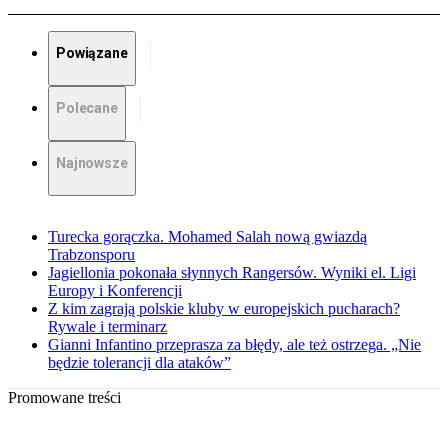
Powiązane
Polecane
Najnowsze
Turecka gorączka. Mohamed Salah nową gwiazdą
Trabzonsporu
Jagiellonia pokonała słynnych Rangersów. Wyniki el. Ligi
Europy i Konferencji
Z kim zagrają polskie kluby w europejskich pucharach?
Rywale i terminarz
Gianni Infantino przeprasza za błędy, ale też ostrzega. „Nie
będzie tolerancji dla ataków”
Promowane treści