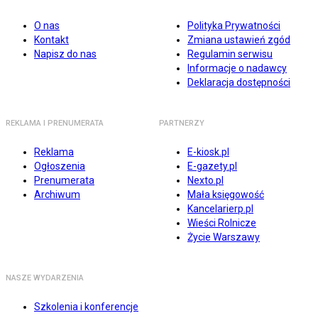
O nas
Polityka Prywatności
Kontakt
Zmiana ustawień zgód
Napisz do nas
Regulamin serwisu
Informacje o nadawcy
Deklaracja dostępności
REKLAMA I PRENUMERATA
PARTNERZY
Reklama
E-kiosk.pl
Ogłoszenia
E-gazety.pl
Prenumerata
Nexto.pl
Archiwum
Mała księgowość
Kancelarierp.pl
Wieści Rolnicze
Życie Warszawy
NASZE WYDARZENIA
Szkolenia i konferencje