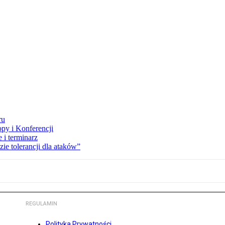
ru
opy i Konferencji
 i terminarz
zie tolerancji dla ataków”
REGULAMIN
Polityka Prywatności