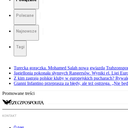
Polecane
Najnowsze
Tagi
Turecka gorączka. Mohamed Salah nową gwiazdą Trabzonspo
Jagiellonia pokonała słynnych Rangersów. Wyniki el. Ligi Eur
Z kim zagrają polskie kluby w europejskich pucharach? Rywale
Gianni Infantino przeprasza za błędy, ale też ostrzega. „Nie będ
Promowane treści
KONTAKT
O nas