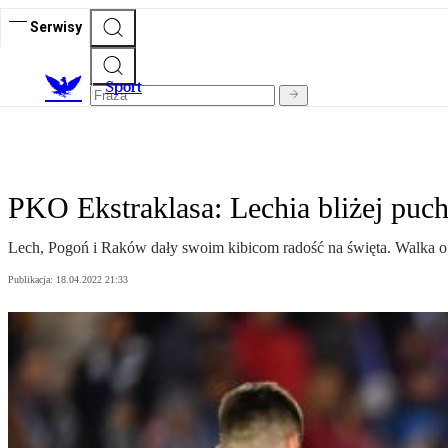
Serwisy
S
port
PKO Ekstraklasa: Lechia bliżej puc
Lech, Pogoń i Raków dały swoim kibicom radość na święta. Walka o m
Publikacja:
18.04.2022 21:33