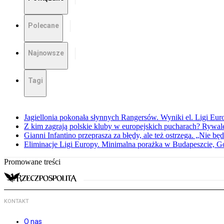
Polecane
Najnowsze
Tagi
Jagiellonia pokonała słynnych Rangersów. Wyniki el. Ligi Eur
Z kim zagrają polskie kluby w europejskich pucharach? Rywale
Gianni Infantino przeprasza za błędy, ale też ostrzega. „Nie będ
Eliminacje Ligi Europy. Minimalna porażka w Budapeszcie, G
Promowane treści
KONTAKT
O nas