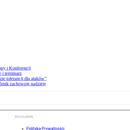
opy i Konferencji
 i terminarz
zie tolerancji dla ataków”
órnik zachowuje nadzieję
REGULAMIN
Polityka Prywatności