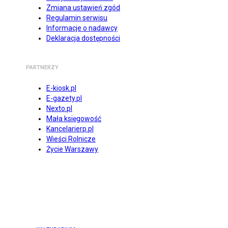
Zmiana ustawień zgód
Regulamin serwisu
Informacje o nadawcy
Deklaracja dostępności
PARTNERZY
E-kiosk.pl
E-gazety.pl
Nexto.pl
Mała księgowość
Kancelarierp.pl
Wieści Rolnicze
Życie Warszawy