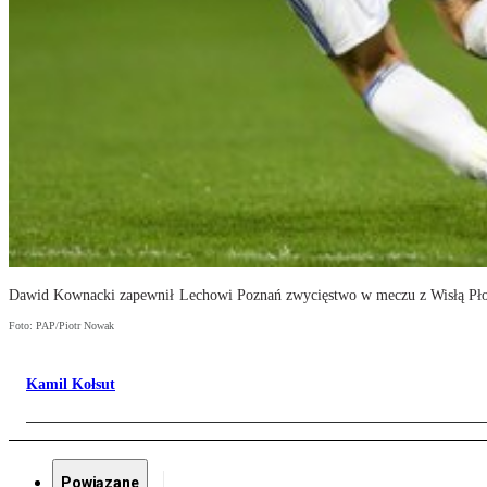
Dawid Kownacki zapewnił Lechowi Poznań zwycięstwo w meczu z Wisłą Pł
Foto: PAP/Piotr Nowak
Kamil Kołsut
Powiązane