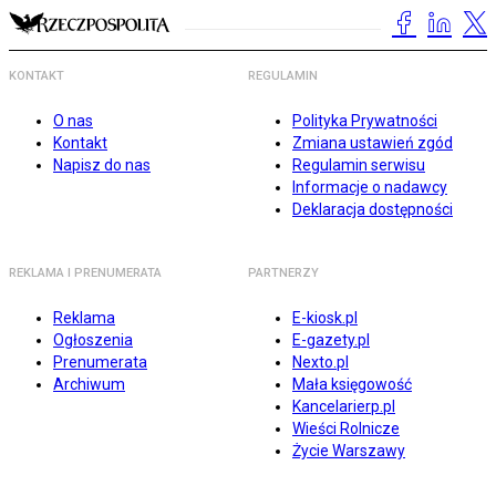
KONTAKT
REGULAMIN
O nas
Polityka Prywatności
Kontakt
Zmiana ustawień zgód
Napisz do nas
Regulamin serwisu
Informacje o nadawcy
Deklaracja dostępności
REKLAMA I PRENUMERATA
PARTNERZY
Reklama
E-kiosk.pl
Ogłoszenia
E-gazety.pl
Prenumerata
Nexto.pl
Archiwum
Mała księgowość
Kancelarierp.pl
Wieści Rolnicze
Życie Warszawy