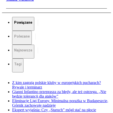
Powiązane
Polecane
Najnowsze
Tagi
Z kim zagrają polskie kluby w europejskich pucharach?
Rywale i terminarz
Gianni Infantino przeprasza za błędy, ale też ostrzega. „Nie
będzie tolerancji dla ataków”
Eliminacje Ligi Europy. Minimalna porażka w Budapeszcie,
Górnik zachowuje nadzieję
Ekspert wyjaśnia: Czy „Staruch” mógł stać na płocie