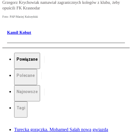
Grzegorz Krychowiak namawiał zagranicznych kolegów z klubu, żeby
opuścili FK Krasnodar
Foto: PAP/Maciej Kulczyński
Kamil Kołsut
Powiązane
Polecane
Najnowsze
Tagi
Turecka gorączka. Mohamed Salah nową gwiazdą