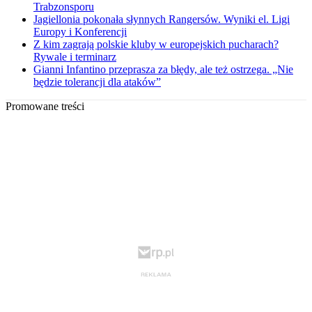
Trabzonsporu
Jagiellonia pokonała słynnych Rangersów. Wyniki el. Ligi
Europy i Konferencji
Z kim zagrają polskie kluby w europejskich pucharach?
Rywale i terminarz
Gianni Infantino przeprasza za błędy, ale też ostrzega. „Nie
będzie tolerancji dla ataków”
Promowane treści