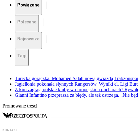
Powiązane
Polecane
Najnowsze
Tagi
Turecka gorączka. Mohamed Salah nową gwiazdą Trabzonspo
Jagiellonia pokonała słynnych Rangersów. Wyniki el. Ligi Eur
Z kim zagrają polskie kluby w europejskich pucharach? Rywale
Gianni Infantino przeprasza za błędy, ale też ostrzega. „Nie będ
Promowane treści
KONTAKT