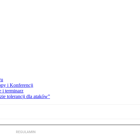
ru
opy i Konferencji
 i terminarz
zie tolerancji dla ataków”
REGULAMIN