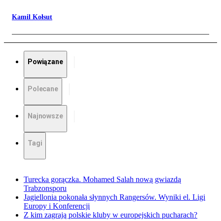
Kamil Kołsut
Powiązane
Polecane
Najnowsze
Tagi
Turecka gorączka. Mohamed Salah nową gwiazdą
Trabzonsporu
Jagiellonia pokonała słynnych Rangersów. Wyniki el. Ligi
Europy i Konferencji
Z kim zagrają polskie kluby w europejskich pucharach?