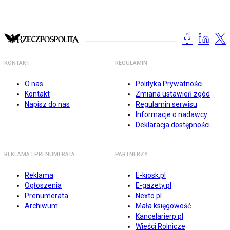
KONTAKT
REGULAMIN
O nas
Polityka Prywatności
Kontakt
Zmiana ustawień zgód
Napisz do nas
Regulamin serwisu
Informacje o nadawcy
Deklaracja dostępności
REKLAMA I PRENUMERATA
PARTNERZY
Reklama
E-kiosk.pl
Ogłoszenia
E-gazety.pl
Prenumerata
Nexto.pl
Archiwum
Mała księgowość
Kancelarierp.pl
Wieści Rolnicze