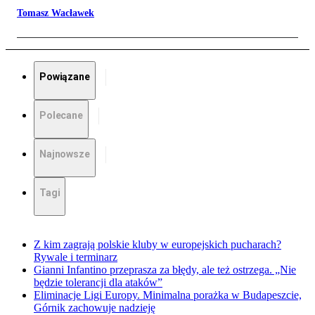
Tomasz Wacławek
Powiązane
Polecane
Najnowsze
Tagi
Z kim zagrają polskie kluby w europejskich pucharach?
Rywale i terminarz
Gianni Infantino przeprasza za błędy, ale też ostrzega. „Nie
będzie tolerancji dla ataków”
Eliminacje Ligi Europy. Minimalna porażka w Budapeszcie,
Górnik zachowuje nadzieję