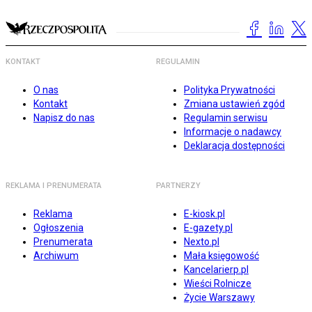
KONTAKT
REGULAMIN
O nas
Polityka Prywatności
Kontakt
Zmiana ustawień zgód
Napisz do nas
Regulamin serwisu
Informacje o nadawcy
Deklaracja dostępności
REKLAMA I PRENUMERATA
PARTNERZY
Reklama
E-kiosk.pl
Ogłoszenia
E-gazety.pl
Prenumerata
Nexto.pl
Archiwum
Mała księgowość
Kancelarierp.pl
Wieści Rolnicze
Życie Warszawy