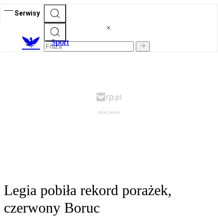
Serwisy
S
port
Legia pobiła rekord porażek,
czerwony Boruc