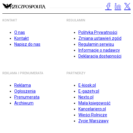
KONTAKT
REGULAMIN
O nas
Polityka Prywatności
Kontakt
Zmiana ustawień zgód
Napisz do nas
Regulamin serwisu
Informacje o nadawcy
Deklaracja dostępności
REKLAMA I PRENUMERATA
PARTNERZY
Reklama
E-kiosk.pl
Ogłoszenia
E-gazety.pl
Prenumerata
Nexto.pl
Archiwum
Mała księgowość
Kancelarierp.pl
Wieści Rolnicze
Życie Warszawy