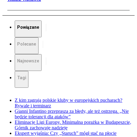
Powiązane
Polecane
Najnowsze
Tagi
Z kim zagrają polskie kluby w europejskich pucharach?
Rywale i terminarz
Gianni Infantino przeprasza za błędy, ale też ostrzega. „Nie
będzie tolerancji dla ataków”
Eliminacje Ligi Europy. Minimalna porażka w Budapeszcie,
Górnik zachowuje nadzieję
Ekspert wyjaśnia: Czy „Staruch” mógł stać na płocie