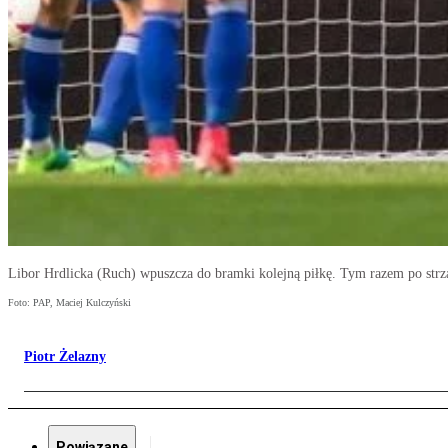
Libor Hrdlicka (Ruch) wpuszcza do bramki kolejną piłkę. Tym razem po strza
Foto: PAP, Maciej Kulczyński
Piotr Żelazny
Powiązane