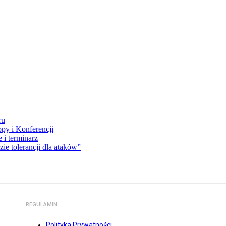
ru
opy i Konferencji
 i terminarz
zie tolerancji dla ataków”
REGULAMIN
Polityka Prywatności