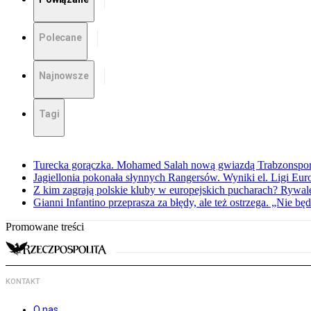
Polecane
Najnowsze
Tagi
Turecka gorączka. Mohamed Salah nową gwiazdą Trabzonspo
Jagiellonia pokonała słynnych Rangersów. Wyniki el. Ligi Eur
Z kim zagrają polskie kluby w europejskich pucharach? Rywale
Gianni Infantino przeprasza za błędy, ale też ostrzega. „Nie będ
Promowane treści
KONTAKT
O nas