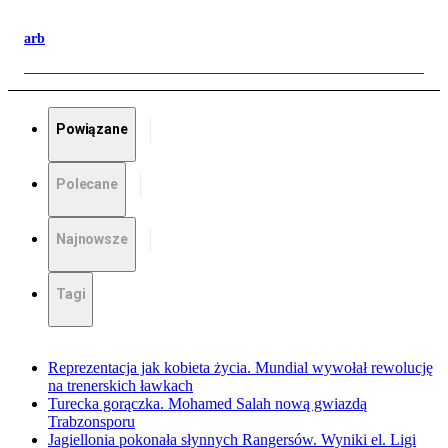
arb
Powiązane
Polecane
Najnowsze
Tagi
Reprezentacja jak kobieta życia. Mundial wywołał rewolucję
na trenerskich ławkach
Turecka gorączka. Mohamed Salah nową gwiazdą
Trabzonsporu
Jagiellonia pokonała słynnych Rangersów. Wyniki el. Ligi