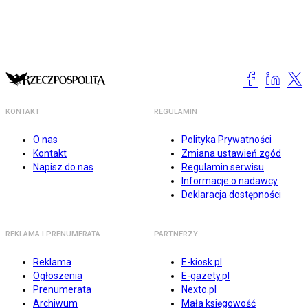
KONTAKT
REGULAMIN
O nas
Polityka Prywatności
Kontakt
Zmiana ustawień zgód
Napisz do nas
Regulamin serwisu
Informacje o nadawcy
Deklaracja dostępności
REKLAMA I PRENUMERATA
PARTNERZY
Reklama
E-kiosk.pl
Ogłoszenia
E-gazety.pl
Prenumerata
Nexto.pl
Archiwum
Mała księgowość