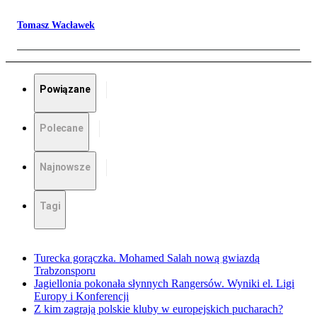
Tomasz Wacławek
Powiązane
Polecane
Najnowsze
Tagi
Turecka gorączka. Mohamed Salah nową gwiazdą
Trabzonsporu
Jagiellonia pokonała słynnych Rangersów. Wyniki el. Ligi
Europy i Konferencji
Z kim zagrają polskie kluby w europejskich pucharach?