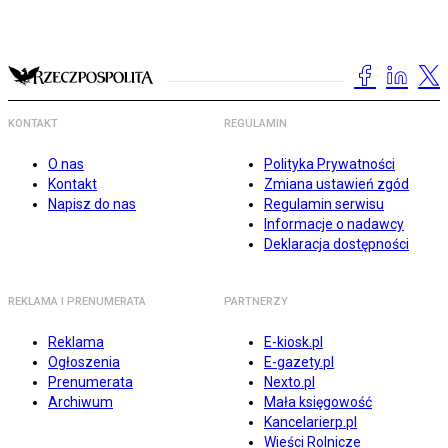
KONTAKT
REGULAMIN
O nas
Polityka Prywatności
Kontakt
Zmiana ustawień zgód
Napisz do nas
Regulamin serwisu
Informacje o nadawcy
Deklaracja dostępności
REKLAMA I PRENUMERATA
PARTNERZY
Reklama
E-kiosk.pl
Ogłoszenia
E-gazety.pl
Prenumerata
Nexto.pl
Archiwum
Mała księgowość
Kancelarierp.pl
Wieści Rolnicze