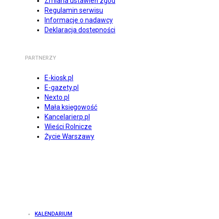
Zmiana ustawień zgód
Regulamin serwisu
Informacje o nadawcy
Deklaracja dostępności
PARTNERZY
E-kiosk.pl
E-gazety.pl
Nexto.pl
Mała księgowość
Kancelarierp.pl
Wieści Rolnicze
Życie Warszawy
KALENDARIUM