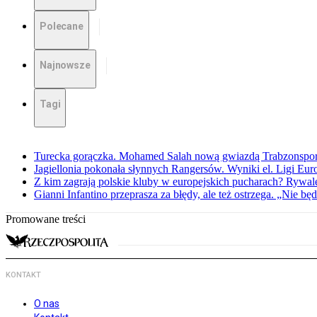
Polecane
Najnowsze
Tagi
Turecka gorączka. Mohamed Salah nową gwiazdą Trabzonspo
Jagiellonia pokonała słynnych Rangersów. Wyniki el. Ligi Eur
Z kim zagrają polskie kluby w europejskich pucharach? Rywale
Gianni Infantino przeprasza za błędy, ale też ostrzega. „Nie będ
Promowane treści
KONTAKT
O nas