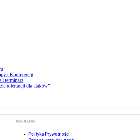
ru
opy i Konferencji
 i terminarz
zie tolerancji dla ataków”
REGULAMIN
Polityka Prywatności