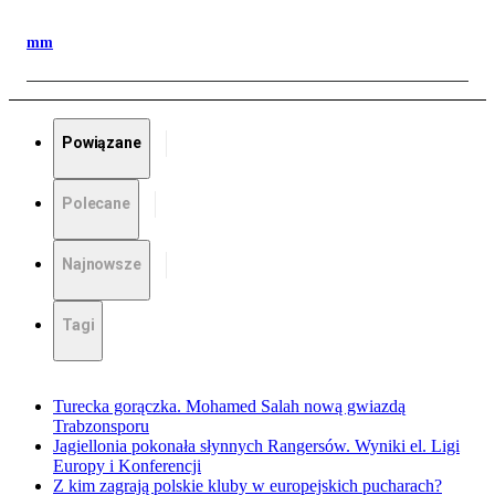
mm
Powiązane
Polecane
Najnowsze
Tagi
Turecka gorączka. Mohamed Salah nową gwiazdą
Trabzonsporu
Jagiellonia pokonała słynnych Rangersów. Wyniki el. Ligi
Europy i Konferencji
Z kim zagrają polskie kluby w europejskich pucharach?