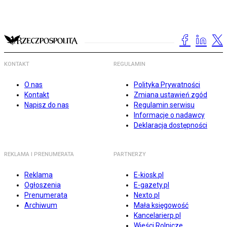
KONTAKT
REGULAMIN
O nas
Polityka Prywatności
Kontakt
Zmiana ustawień zgód
Napisz do nas
Regulamin serwisu
Informacje o nadawcy
Deklaracja dostępności
REKLAMA I PRENUMERATA
PARTNERZY
Reklama
E-kiosk.pl
Ogłoszenia
E-gazety.pl
Prenumerata
Nexto.pl
Archiwum
Mała księgowość
Kancelarierp.pl
Wieści Rolnicze