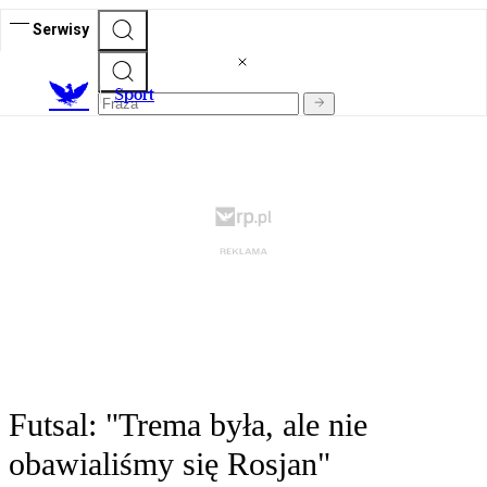
Serwisy
S
port
Futsal: "Trema była, ale nie
obawialiśmy się Rosjan"