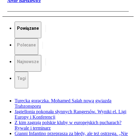
Artur Bartkiewicz
Powiązane
Polecane
Najnowsze
Tagi
Turecka gorączka. Mohamed Salah nową gwiazdą
Trabzonsporu
Jagiellonia pokonała słynnych Rangersów. Wyniki el. Ligi
Europy i Konferencji
Z kim zagrają polskie kluby w europejskich pucharach?
Rywale i terminarz
Gianni Infantino przeprasza za błędy, ale też ostrzega. „Nie