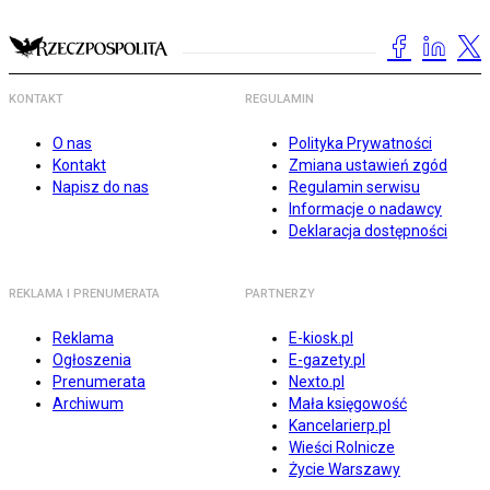
KONTAKT
REGULAMIN
O nas
Polityka Prywatności
Kontakt
Zmiana ustawień zgód
Napisz do nas
Regulamin serwisu
Informacje o nadawcy
Deklaracja dostępności
REKLAMA I PRENUMERATA
PARTNERZY
Reklama
E-kiosk.pl
Ogłoszenia
E-gazety.pl
Prenumerata
Nexto.pl
Archiwum
Mała księgowość
Kancelarierp.pl
Wieści Rolnicze
Życie Warszawy