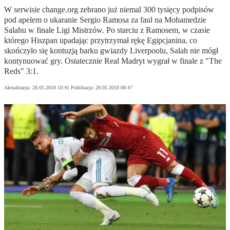
W serwisie change.org zebrano już niemal 300 tysięcy podpisów
pod apelem o ukaranie Sergio Ramosa za faul na Mohamedzie
Salahu w finale Ligi Mistrzów. Po starciu z Ramosem, w czasie
którego Hiszpan upadając przytrzymał rękę Egipcjanina, co
skończyło się kontuzją barku gwiazdy Liverpoolu, Salah nie mógł
kontynuować gry. Ostatecznie Real Madryt wygrał w finale z "The
Reds" 3:1.
Aktualizacja:
28.05.2018 10:41
Publikacja:
28.05.2018 08:47