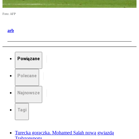
Foto: AFP
arb
Powiązane
Polecane
Najnowsze
Tagi
Turecka gorączka. Mohamed Salah nową gwiazdą
Trabzonsporu