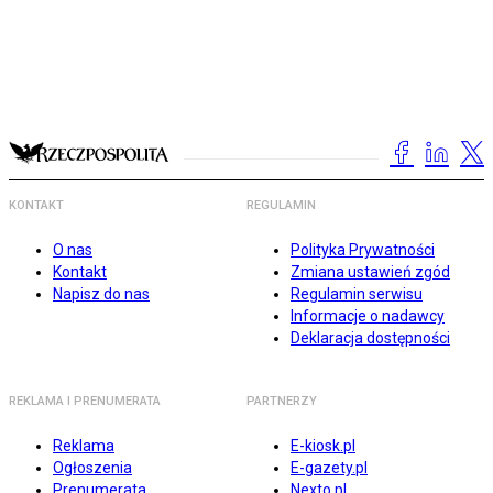
KONTAKT
REGULAMIN
O nas
Polityka Prywatności
Kontakt
Zmiana ustawień zgód
Napisz do nas
Regulamin serwisu
Informacje o nadawcy
Deklaracja dostępności
REKLAMA I PRENUMERATA
PARTNERZY
Reklama
E-kiosk.pl
Ogłoszenia
E-gazety.pl
Prenumerata
Nexto.pl