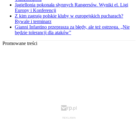
Jagiellonia pokonała słynnych Rangersów. Wyniki el. Ligi
Europy i Konferencji
Z kim zagrają polskie kluby w europejskich pucharach?
Rywale i terminarz
Gianni Infantino przeprasza za błędy, ale też ostrzega. „Nie
będzie tolerancji dla ataków”
Promowane treści