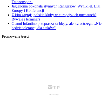
Trabzonsporu
Jagiellonia pokonała słynnych Rangersów. Wyniki el. Ligi
Europy i Konferencji
Z kim zagrają polskie kluby w europejskich pucharach?
Rywale i terminarz
Gianni Infantino przeprasza za błędy, ale też ostrzega. „Nie
będzie tolerancji dla ataków”
Promowane treści