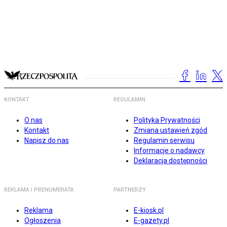
KONTAKT
REGULAMIN
O nas
Polityka Prywatności
Kontakt
Zmiana ustawień zgód
Napisz do nas
Regulamin serwisu
Informacje o nadawcy
Deklaracja dostępności
REKLAMA I PRENUMERATA
PARTNERZY
Reklama
E-kiosk.pl
Ogłoszenia
E-gazety.pl