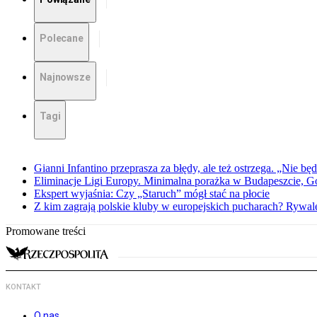
Polecane
Najnowsze
Tagi
Gianni Infantino przeprasza za błędy, ale też ostrzega. „Nie będ
Eliminacje Ligi Europy. Minimalna porażka w Budapeszcie, G
Ekspert wyjaśnia: Czy „Staruch” mógł stać na płocie
Z kim zagrają polskie kluby w europejskich pucharach? Rywale
Promowane treści
KONTAKT
O nas