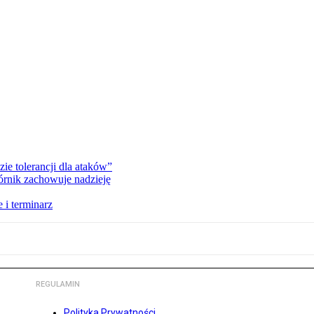
zie tolerancji dla ataków”
órnik zachowuje nadzieję
 i terminarz
REGULAMIN
Polityka Prywatności