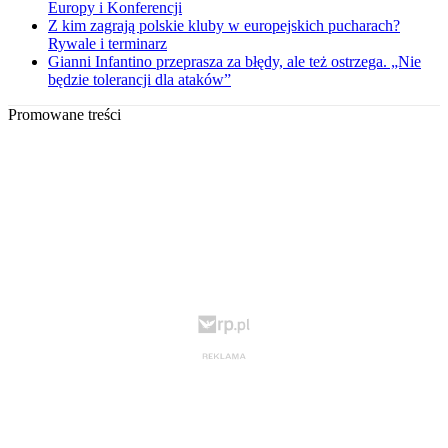
Europy i Konferencji
Z kim zagrają polskie kluby w europejskich pucharach?
Rywale i terminarz
Gianni Infantino przeprasza za błędy, ale też ostrzega. „Nie
będzie tolerancji dla ataków”
Promowane treści