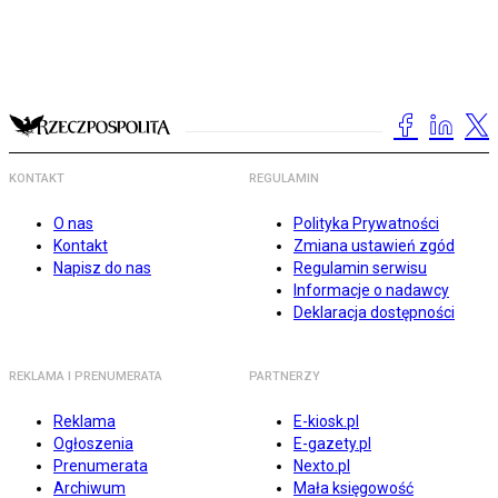
KONTAKT
REGULAMIN
O nas
Polityka Prywatności
Kontakt
Zmiana ustawień zgód
Napisz do nas
Regulamin serwisu
Informacje o nadawcy
Deklaracja dostępności
REKLAMA I PRENUMERATA
PARTNERZY
Reklama
E-kiosk.pl
Ogłoszenia
E-gazety.pl
Prenumerata
Nexto.pl
Archiwum
Mała księgowość