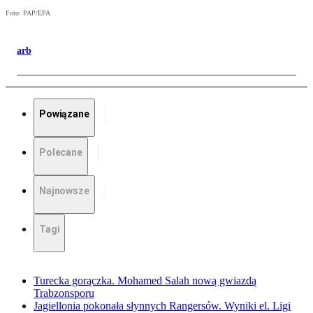
Foto: PAP/EPA
arb
Powiązane
Polecane
Najnowsze
Tagi
Turecka gorączka. Mohamed Salah nową gwiazdą
Trabzonsporu
Jagiellonia pokonała słynnych Rangersów. Wyniki el. Ligi