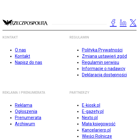
KONTAKT
REGULAMIN
O nas
Polityka Prywatności
Kontakt
Zmiana ustawień zgód
Napisz do nas
Regulamin serwisu
Informacje o nadawcy
Deklaracja dostępności
REKLAMA I PRENUMERATA
PARTNERZY
Reklama
E-kiosk.pl
Ogłoszenia
E-gazety.pl
Prenumerata
Nexto.pl
Archiwum
Mała księgowość
Kancelarierp.pl
Wieści Rolnicze