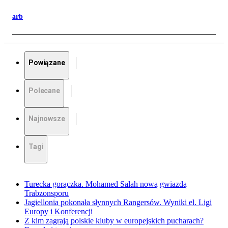
arb
Powiązane
Polecane
Najnowsze
Tagi
Turecka gorączka. Mohamed Salah nową gwiazdą
Trabzonsporu
Jagiellonia pokonała słynnych Rangersów. Wyniki el. Ligi
Europy i Konferencji
Z kim zagrają polskie kluby w europejskich pucharach?