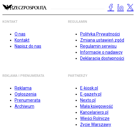
KONTAKT
REGULAMIN
O nas
Polityka Prywatności
Kontakt
Zmiana ustawień zgód
Napisz do nas
Regulamin serwisu
Informacje o nadawcy
Deklaracja dostępności
REKLAMA I PRENUMERATA
PARTNERZY
Reklama
E-kiosk.pl
Ogłoszenia
E-gazety.pl
Prenumerata
Nexto.pl
Archiwum
Mała księgowość
Kancelarierp.pl
Wieści Rolnicze
Życie Warszawy