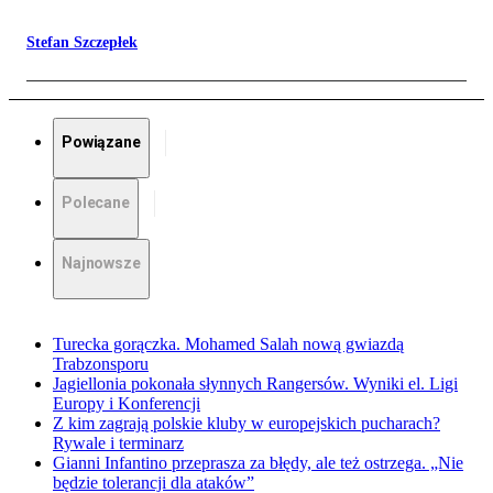
Stefan Szczepłek
Powiązane
Polecane
Najnowsze
Turecka gorączka. Mohamed Salah nową gwiazdą
Trabzonsporu
Jagiellonia pokonała słynnych Rangersów. Wyniki el. Ligi
Europy i Konferencji
Z kim zagrają polskie kluby w europejskich pucharach?
Rywale i terminarz
Gianni Infantino przeprasza za błędy, ale też ostrzega. „Nie
będzie tolerancji dla ataków”