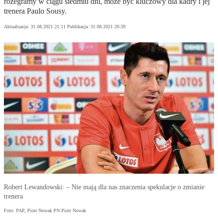
rozegramy w ciągu siedmiu dni, może być kluczowy dla kadry i jej
trenera Paulo Sousy.
Aktualizacja:
31.08.2021 21:11
Publikacja:
31.08.2021 20:39
Robert Lewandowski: – Nie mają dla nas znaczenia spekulacje o zmianie
trenera
Foto: PAP, Piotr Nowak PN Piotr Nowak