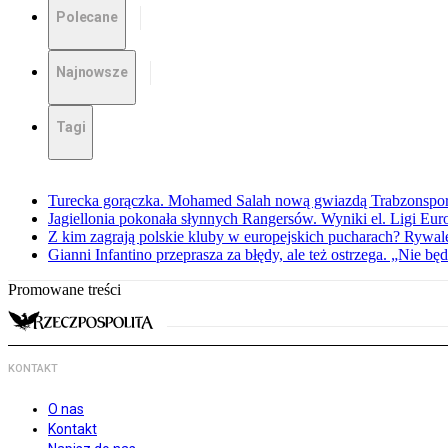
Polecane
Najnowsze
Tagi
Turecka gorączka. Mohamed Salah nową gwiazdą Trabzonspo
Jagiellonia pokonała słynnych Rangersów. Wyniki el. Ligi Eur
Z kim zagrają polskie kluby w europejskich pucharach? Rywale
Gianni Infantino przeprasza za błędy, ale też ostrzega. „Nie będ
Promowane treści
KONTAKT
O nas
Kontakt