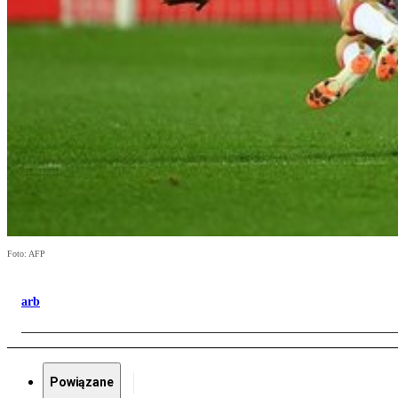
Foto: AFP
arb
Powiązane