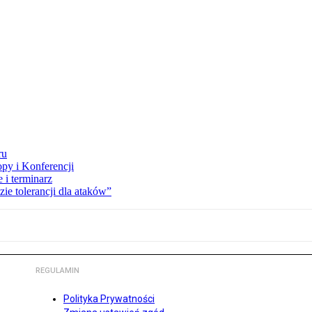
ru
opy i Konferencji
 i terminarz
zie tolerancji dla ataków”
REGULAMIN
Polityka Prywatności