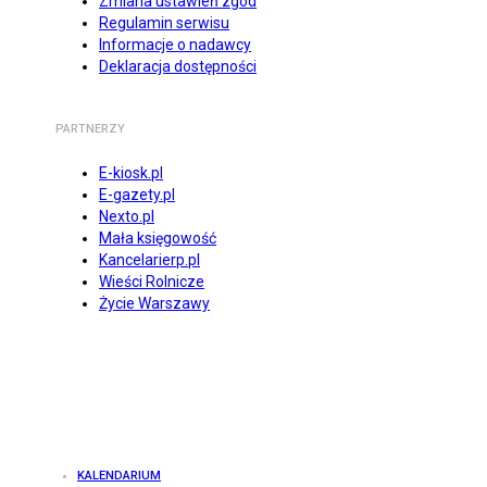
Zmiana ustawień zgód
Regulamin serwisu
Informacje o nadawcy
Deklaracja dostępności
PARTNERZY
E-kiosk.pl
E-gazety.pl
Nexto.pl
Mała księgowość
Kancelarierp.pl
Wieści Rolnicze
Życie Warszawy
KALENDARIUM