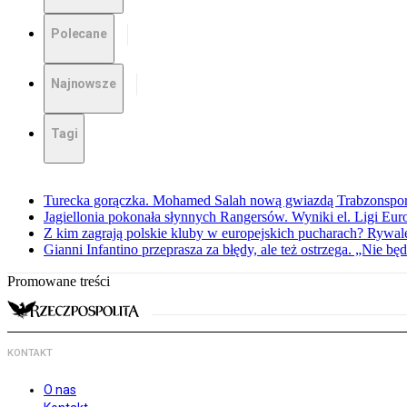
Polecane
Najnowsze
Tagi
Turecka gorączka. Mohamed Salah nową gwiazdą Trabzonspo
Jagiellonia pokonała słynnych Rangersów. Wyniki el. Ligi Eur
Z kim zagrają polskie kluby w europejskich pucharach? Rywale
Gianni Infantino przeprasza za błędy, ale też ostrzega. „Nie będ
Promowane treści
KONTAKT
O nas