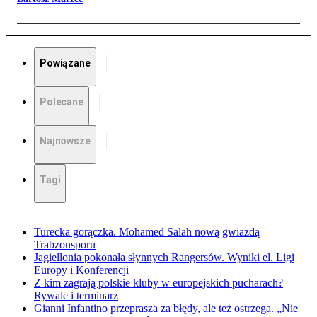
Powiązane
Polecane
Najnowsze
Tagi
Turecka gorączka. Mohamed Salah nową gwiazdą
Trabzonsporu
Jagiellonia pokonała słynnych Rangersów. Wyniki el. Ligi
Europy i Konferencji
Z kim zagrają polskie kluby w europejskich pucharach?
Rywale i terminarz
Gianni Infantino przeprasza za błędy, ale też ostrzega. „Nie