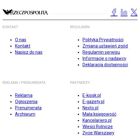
KONTAKT
REGULAMIN
O nas
Polityka Prywatności
Kontakt
Zmiana ustawień zgód
Napisz do nas
Regulamin serwisu
Informacje o nadawcy
Deklaracja dostępności
REKLAMA I PRENUMERATA
PARTNERZY
Reklama
E-kiosk.pl
Ogłoszenia
E-gazety.pl
Prenumerata
Nexto.pl
Archiwum
Mała księgowość
Kancelarierp.pl
Wieści Rolnicze
Życie Warszawy