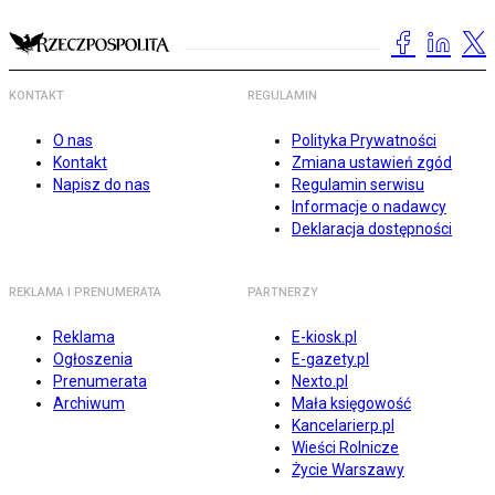
KONTAKT
REGULAMIN
O nas
Polityka Prywatności
Kontakt
Zmiana ustawień zgód
Napisz do nas
Regulamin serwisu
Informacje o nadawcy
Deklaracja dostępności
REKLAMA I PRENUMERATA
PARTNERZY
Reklama
E-kiosk.pl
Ogłoszenia
E-gazety.pl
Prenumerata
Nexto.pl
Archiwum
Mała księgowość
Kancelarierp.pl
Wieści Rolnicze
Życie Warszawy