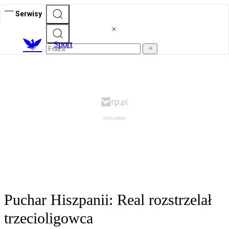
Serwisy
S
port
Puchar Hiszpanii: Real rozstrzelał
trzecioligowca