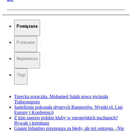
Powiązane
Polecane
Najnowsze
Tagi
Turecka gorączka. Mohamed Salah nową gwiazdą
Trabzonsporu
Jagiellonia pokonała słynnych Rangersów. Wyniki el. Ligi
Europy i Konferencji
Z kim zagrają polskie kluby w europejskich pucharach?
Rywale i terminarz
Gianni Infantino przeprasza za błędy, ale też ostrzega. „Nie