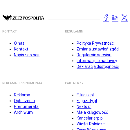
KONTAKT
REGULAMIN
O nas
Polityka Prywatności
Kontakt
Zmiana ustawień zgód
Napisz do nas
Regulamin serwisu
Informacje o nadawcy
Deklaracja dostępności
REKLAMA I PRENUMERATA
PARTNERZY
Reklama
E-kiosk.pl
Ogłoszenia
E-gazety.pl
Prenumerata
Nexto.pl
Archiwum
Mała księgowość
Kancelarierp.pl
Wieści Rolnicze
Życie Warszawy