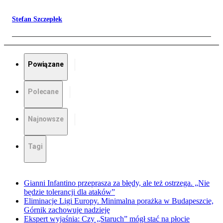
Stefan Szczepłek
Powiązane
Polecane
Najnowsze
Tagi
Gianni Infantino przeprasza za błędy, ale też ostrzega. „Nie
będzie tolerancji dla ataków”
Eliminacje Ligi Europy. Minimalna porażka w Budapeszcie,
Górnik zachowuje nadzieję
Ekspert wyjaśnia: Czy „Staruch” mógł stać na płocie