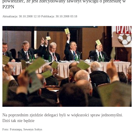
powiedzieć, że jest zdecydowany faworyt wyścigu o prezesurę w
PZPN
Aktualizacja:
30.10.2008 12:10
Publikacja:
30.10.2008 03:18
Na poprzednim zjeździe delegaci byli w większości spraw jednomyślni.
Dziś tak nie będzie
Foto: Fotorzepa, Seweryn Sołtys