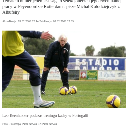
Tematem numer jeden jest saga o selekcjonerze i jego ewentualnej
pracy w Feyenoordzie Rotterdam - pisze Michał Kołodziejczyk z
Albufeiry
Aktualizacja:
09.02.2009 22:14
Publikacja:
09.02.2009 22:09
Leo Beenhakker podczas treningu kadry w Portugalii
Foto: Fotorzepa, Piotr Nowak PN Piotr Nowak