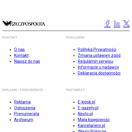
KONTAKT
REGULAMIN
O nas
Polityka Prywatności
Kontakt
Zmiana ustawień zgód
Napisz do nas
Regulamin serwisu
Informacje o nadawcy
Deklaracja dostępności
REKLAMA I PRENUMERATA
PARTNERZY
Reklama
E-kiosk.pl
Ogłoszenia
E-gazety.pl
Prenumerata
Nexto.pl
Archiwum
Mała księgowość
Kancelarierp.pl
Wieści Rolnicze