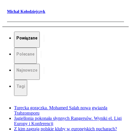
Michał Kołodziejczyk
Powiązane
Polecane
Najnowsze
Tagi
Turecka gorączka. Mohamed Salah nową gwiazdą
Trabzonsporu
Jagiellonia pokonała słynnych Rangersów. Wyniki el. Ligi
Europy i Konferencji
Z kim zagrają polskie kluby w europejskich pucharach?