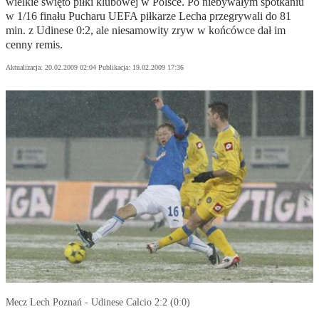
wielkie święto piłki klubowej w Polsce. Po niebywałym spotkaniu
w 1/16 finału Pucharu UEFA piłkarze Lecha przegrywali do 81
min. z Udinese 0:2, ale niesamowity zryw w końcówce dał im
cenny remis.
Aktualizacja:
20.02.2009 02:04
Publikacja:
19.02.2009 17:36
Mecz Lech Poznań - Udinese Calcio 2:2 (0:0)