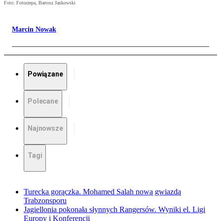
Foto: Fotorzepa, Bartosz Jankowski
Marcin Nowak
Powiązane
Polecane
Najnowsze
Tagi
Turecka gorączka. Mohamed Salah nową gwiazdą
Trabzonsporu
Jagiellonia pokonała słynnych Rangersów. Wyniki el. Ligi
Europy i Konferencji