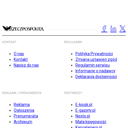
KONTAKT
REGULAMIN
O nas
Polityka Prywatności
Kontakt
Zmiana ustawień zgód
Napisz do nas
Regulamin serwisu
Informacje o nadawcy
Deklaracja dostępności
REKLAMA I PRENUMERATA
PARTNERZY
Reklama
E-kiosk.pl
Ogłoszenia
E-gazety.pl
Prenumerata
Nexto.pl
Archiwum
Mała księgowość
Kancelarierp.pl