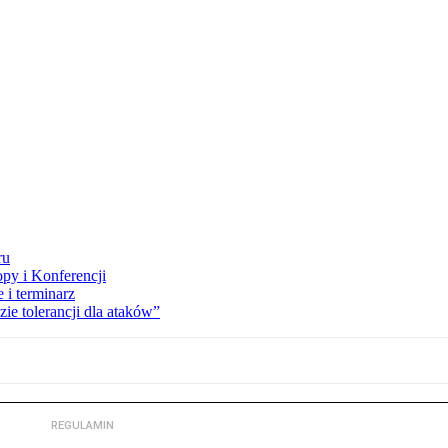
ru
opy i Konferencji
 i terminarz
zie tolerancji dla ataków”
REGULAMIN