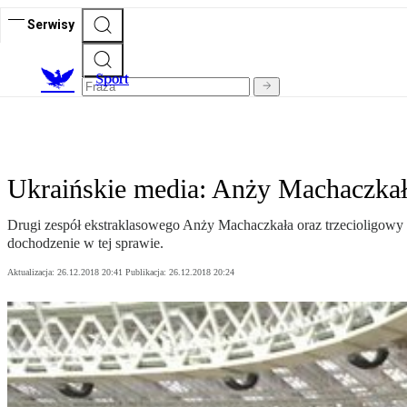
Serwisy
S
port
Ukraińskie media: Anży Machaczkał
Drugi zespół ekstraklasowego Anży Machaczkała oraz trzecioligow
dochodzenie w tej sprawie.
Aktualizacja:
26.12.2018 20:41
Publikacja:
26.12.2018 20:24