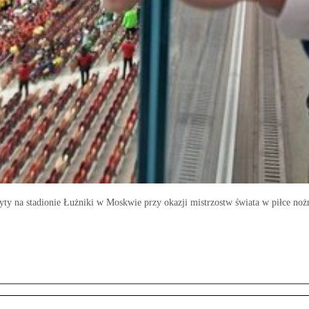
yty na stadionie Łużniki w Moskwie przy okazji mistrzostw świata w piłce noż