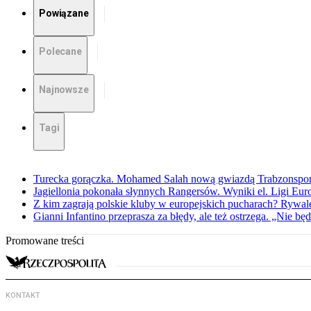
Powiązane
Polecane
Najnowsze
Tagi
Turecka gorączka. Mohamed Salah nową gwiazdą Trabzonspo
Jagiellonia pokonała słynnych Rangersów. Wyniki el. Ligi Eur
Z kim zagrają polskie kluby w europejskich pucharach? Rywale
Gianni Infantino przeprasza za błędy, ale też ostrzega. „Nie będ
Promowane treści
KONTAKT