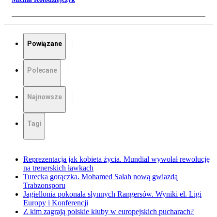
Powiązane
Polecane
Najnowsze
Tagi
Reprezentacja jak kobieta życia. Mundial wywołał rewolucję
na trenerskich ławkach
Turecka gorączka. Mohamed Salah nową gwiazdą
Trabzonsporu
Jagiellonia pokonała słynnych Rangersów. Wyniki el. Ligi
Europy i Konferencji
Z kim zagrają polskie kluby w europejskich pucharach?