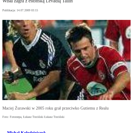
Wisła zagra z estońską Levadią Tallin
Publikacja:
14.07.2009 03:15
Maciej Żurawski w 2005 roku grał przeciwko Gutiemu z Realu
Foto: Fotorzepa, Łukasz Trzciński Łukasz Trzciński
Michał Kołodziejczyk