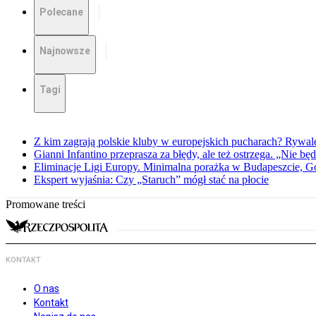
Polecane
Najnowsze
Tagi
Z kim zagrają polskie kluby w europejskich pucharach? Rywale
Gianni Infantino przeprasza za błędy, ale też ostrzega. „Nie będ
Eliminacje Ligi Europy. Minimalna porażka w Budapeszcie, G
Ekspert wyjaśnia: Czy „Staruch” mógł stać na płocie
Promowane treści
KONTAKT
O nas
Kontakt