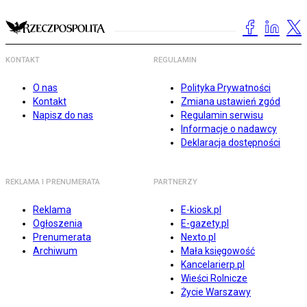
KONTAKT
REGULAMIN
O nas
Polityka Prywatności
Kontakt
Zmiana ustawień zgód
Napisz do nas
Regulamin serwisu
Informacje o nadawcy
Deklaracja dostępności
REKLAMA I PRENUMERATA
PARTNERZY
Reklama
E-kiosk.pl
Ogłoszenia
E-gazety.pl
Prenumerata
Nexto.pl
Archiwum
Mała księgowość
Kancelarierp.pl
Wieści Rolnicze
Życie Warszawy