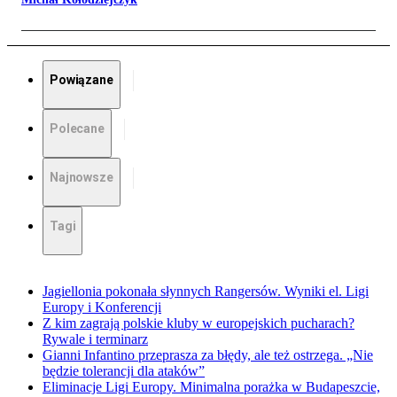
Powiązane
Polecane
Najnowsze
Tagi
Jagiellonia pokonała słynnych Rangersów. Wyniki el. Ligi
Europy i Konferencji
Z kim zagrają polskie kluby w europejskich pucharach?
Rywale i terminarz
Gianni Infantino przeprasza za błędy, ale też ostrzega. „Nie
będzie tolerancji dla ataków”
Eliminacje Ligi Europy. Minimalna porażka w Budapeszcie,