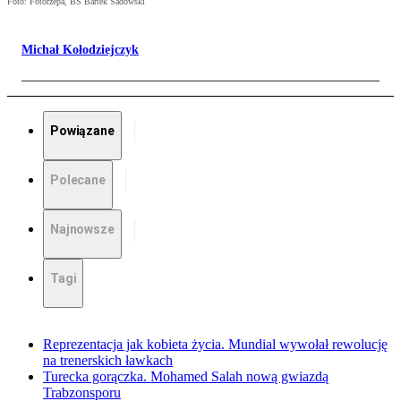
Foto: Fotorzepa, BS Bartek Sadowski
Michał Kołodziejczyk
Powiązane
Polecane
Najnowsze
Tagi
Reprezentacja jak kobieta życia. Mundial wywołał rewolucję
na trenerskich ławkach
Turecka gorączka. Mohamed Salah nową gwiazdą
Trabzonsporu