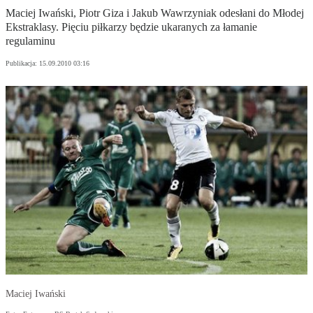
Maciej Iwański, Piotr Giza i Jakub Wawrzyniak odesłani do Młodej
Ekstraklasy. Pięciu piłkarzy będzie ukaranych za łamanie
regulaminu
Publikacja:
15.09.2010 03:16
Maciej Iwański