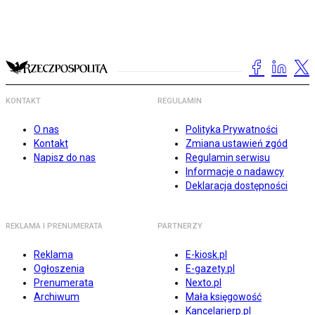
KONTAKT
REGULAMIN
O nas
Polityka Prywatności
Kontakt
Zmiana ustawień zgód
Napisz do nas
Regulamin serwisu
Informacje o nadawcy
Deklaracja dostępności
REKLAMA I PRENUMERATA
PARTNERZY
Reklama
E-kiosk.pl
Ogłoszenia
E-gazety.pl
Prenumerata
Nexto.pl
Archiwum
Mała księgowość
Kancelarierp.pl