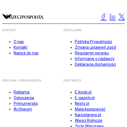
KONTAKT
REGULAMIN
O nas
Polityka Prywatności
Kontakt
Zmiana ustawień zgód
Napisz do nas
Regulamin serwisu
Informacje o nadawcy
Deklaracja dostępności
REKLAMA I PRENUMERATA
PARTNERZY
Reklama
E-kiosk.pl
Ogłoszenia
E-gazety.pl
Prenumerata
Nexto.pl
Archiwum
Mała księgowość
Kancelarierp.pl
Wieści Rolnicze
Życie Warszawy