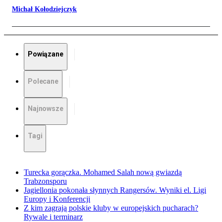
Michał Kołodziejczyk
Powiązane
Polecane
Najnowsze
Tagi
Turecka gorączka. Mohamed Salah nową gwiazdą
Trabzonsporu
Jagiellonia pokonała słynnych Rangersów. Wyniki el. Ligi
Europy i Konferencji
Z kim zagrają polskie kluby w europejskich pucharach?
Rywale i terminarz