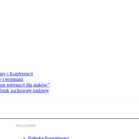
opy i Konferencji
 i terminarz
zie tolerancji dla ataków”
órnik zachowuje nadzieję
REGULAMIN
Polityka Prywatności