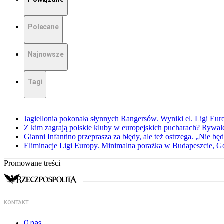
Polecane
Najnowsze
Tagi
Jagiellonia pokonała słynnych Rangersów. Wyniki el. Ligi Eur
Z kim zagrają polskie kluby w europejskich pucharach? Rywale
Gianni Infantino przeprasza za błędy, ale też ostrzega. „Nie będ
Eliminacje Ligi Europy. Minimalna porażka w Budapeszcie, G
Promowane treści
KONTAKT
O nas