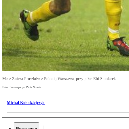
Mecz Znicza Pruszków z Polonią Warszawa, przy piłce Ebi Smolarek
Foto: Fotorzepa, pn Piotr Nowak
Michał Kołodziejczyk
Powiązane