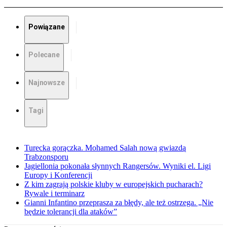
Powiązane
Polecane
Najnowsze
Tagi
Turecka gorączka. Mohamed Salah nową gwiazdą
Trabzonsporu
Jagiellonia pokonała słynnych Rangersów. Wyniki el. Ligi
Europy i Konferencji
Z kim zagrają polskie kluby w europejskich pucharach?
Rywale i terminarz
Gianni Infantino przeprasza za błędy, ale też ostrzega. „Nie
będzie tolerancji dla ataków”