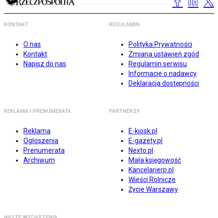
KONTAKT
REGULAMIN
O nas
Polityka Prywatności
Kontakt
Zmiana ustawień zgód
Napisz do nas
Regulamin serwisu
Informacje o nadawcy
Deklaracja dostępności
REKLAMA I PRENUMERATA
PARTNERZY
Reklama
E-kiosk.pl
Ogłoszenia
E-gazety.pl
Prenumerata
Nexto.pl
Archiwum
Mała księgowość
Kancelarierp.pl
Wieści Rolnicze
Życie Warszawy
NASZE WYDARZENIA