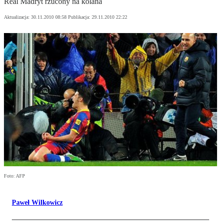
Real Madryt rzucony na kolana
Aktualizacja:
30.11.2010 08:58
Publikacja:
29.11.2010 22:22
Foto: AFP
Paweł Wilkowicz