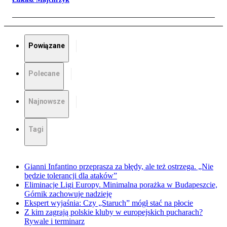
Powiązane
Polecane
Najnowsze
Tagi
Gianni Infantino przeprasza za błędy, ale też ostrzega. „Nie
będzie tolerancji dla ataków”
Eliminacje Ligi Europy. Minimalna porażka w Budapeszcie,
Górnik zachowuje nadzieję
Ekspert wyjaśnia: Czy „Staruch” mógł stać na płocie
Z kim zagrają polskie kluby w europejskich pucharach?
Rywale i terminarz