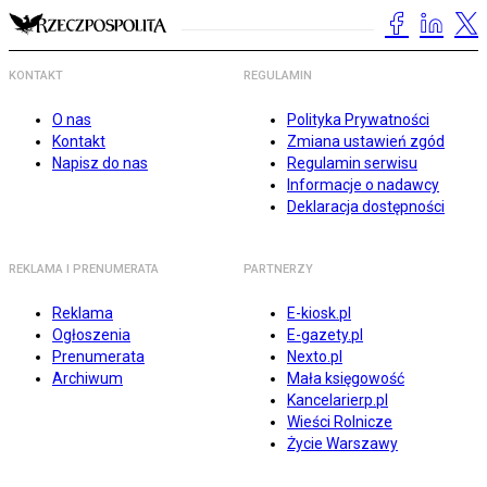
KONTAKT
REGULAMIN
O nas
Polityka Prywatności
Kontakt
Zmiana ustawień zgód
Napisz do nas
Regulamin serwisu
Informacje o nadawcy
Deklaracja dostępności
REKLAMA I PRENUMERATA
PARTNERZY
Reklama
E-kiosk.pl
Ogłoszenia
E-gazety.pl
Prenumerata
Nexto.pl
Archiwum
Mała księgowość
Kancelarierp.pl
Wieści Rolnicze
Życie Warszawy