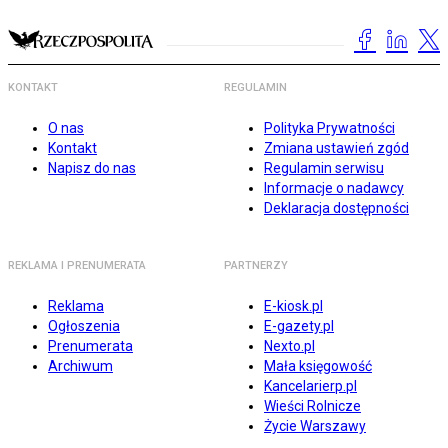
KONTAKT
REGULAMIN
O nas
Polityka Prywatności
Kontakt
Zmiana ustawień zgód
Napisz do nas
Regulamin serwisu
Informacje o nadawcy
Deklaracja dostępności
REKLAMA I PRENUMERATA
PARTNERZY
Reklama
E-kiosk.pl
Ogłoszenia
E-gazety.pl
Prenumerata
Nexto.pl
Archiwum
Mała księgowość
Kancelarierp.pl
Wieści Rolnicze
Życie Warszawy