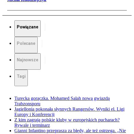
Powiązane
Polecane
Najnowsze
Tagi
Turecka gorączka. Mohamed Salah nową gwiazdą
Trabzonsporu
Jagiellonia pokonała słynnych Rangersów. Wyniki el. Ligi
Europy i Konferencji
Z kim zagrają polskie kluby w europejskich pucharach?
Rywale i terminarz
Gianni Infantino przeprasza za błędy, ale też ostrzega. „Nie