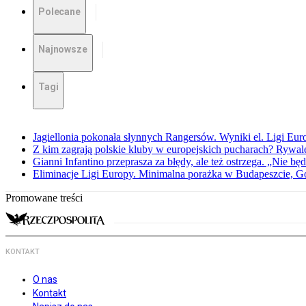
Polecane
Najnowsze
Tagi
Jagiellonia pokonała słynnych Rangersów. Wyniki el. Ligi Eur
Z kim zagrają polskie kluby w europejskich pucharach? Rywale
Gianni Infantino przeprasza za błędy, ale też ostrzega. „Nie będ
Eliminacje Ligi Europy. Minimalna porażka w Budapeszcie, G
Promowane treści
KONTAKT
O nas
Kontakt