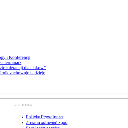
opy i Konferencji
 i terminarz
zie tolerancji dla ataków”
órnik zachowuje nadzieję
REGULAMIN
Polityka Prywatności
Zmiana ustawień zgód