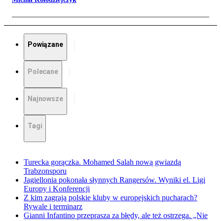
Powiązane
Polecane
Najnowsze
Tagi
Turecka gorączka. Mohamed Salah nową gwiazdą
Trabzonsporu
Jagiellonia pokonała słynnych Rangersów. Wyniki el. Ligi
Europy i Konferencji
Z kim zagrają polskie kluby w europejskich pucharach?
Rywale i terminarz
Gianni Infantino przeprasza za błędy, ale też ostrzega. „Nie