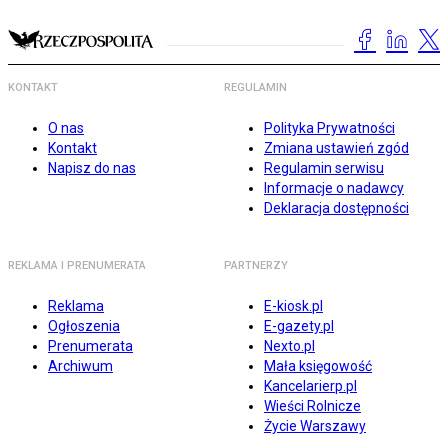
KONTAKT
REGULAMIN
O nas
Polityka Prywatności
Kontakt
Zmiana ustawień zgód
Napisz do nas
Regulamin serwisu
Informacje o nadawcy
Deklaracja dostępności
REKLAMA I PRENUMERATA
PARTNERZY
Reklama
E-kiosk.pl
Ogłoszenia
E-gazety.pl
Prenumerata
Nexto.pl
Archiwum
Mała księgowość
Kancelarierp.pl
Wieści Rolnicze
Życie Warszawy