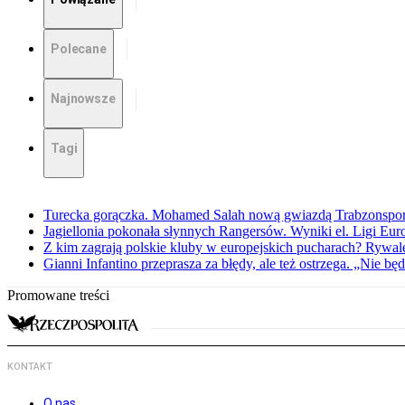
Polecane
Najnowsze
Tagi
Turecka gorączka. Mohamed Salah nową gwiazdą Trabzonspo
Jagiellonia pokonała słynnych Rangersów. Wyniki el. Ligi Eur
Z kim zagrają polskie kluby w europejskich pucharach? Rywale
Gianni Infantino przeprasza za błędy, ale też ostrzega. „Nie będ
Promowane treści
KONTAKT
O nas