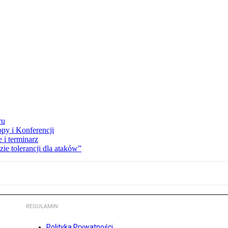
ru
opy i Konferencji
 i terminarz
zie tolerancji dla ataków”
REGULAMIN
Polityka Prywatności