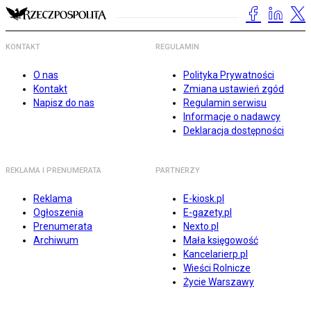
KONTAKT
REGULAMIN
O nas
Polityka Prywatności
Kontakt
Zmiana ustawień zgód
Napisz do nas
Regulamin serwisu
Informacje o nadawcy
Deklaracja dostępności
REKLAMA I PRENUMERATA
PARTNERZY
Reklama
E-kiosk.pl
Ogłoszenia
E-gazety.pl
Prenumerata
Nexto.pl
Archiwum
Mała księgowość
Kancelarierp.pl
Wieści Rolnicze
Życie Warszawy