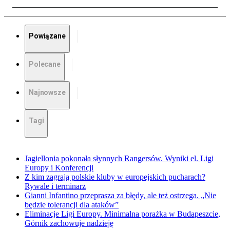
Powiązane
Polecane
Najnowsze
Tagi
Jagiellonia pokonała słynnych Rangersów. Wyniki el. Ligi
Europy i Konferencji
Z kim zagrają polskie kluby w europejskich pucharach?
Rywale i terminarz
Gianni Infantino przeprasza za błędy, ale też ostrzega. „Nie
będzie tolerancji dla ataków”
Eliminacje Ligi Europy. Minimalna porażka w Budapeszcie,
Górnik zachowuje nadzieję