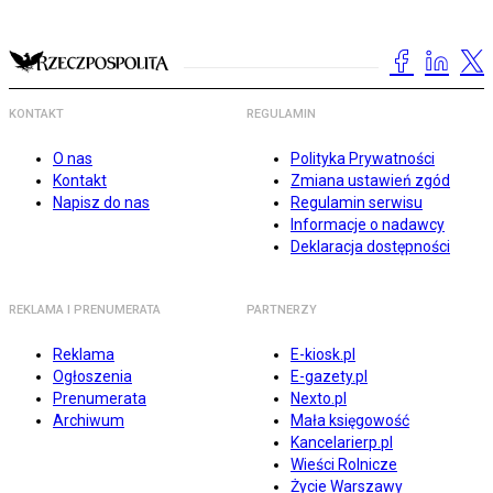
KONTAKT
REGULAMIN
O nas
Polityka Prywatności
Kontakt
Zmiana ustawień zgód
Napisz do nas
Regulamin serwisu
Informacje o nadawcy
Deklaracja dostępności
REKLAMA I PRENUMERATA
PARTNERZY
Reklama
E-kiosk.pl
Ogłoszenia
E-gazety.pl
Prenumerata
Nexto.pl
Archiwum
Mała księgowość
Kancelarierp.pl
Wieści Rolnicze
Życie Warszawy