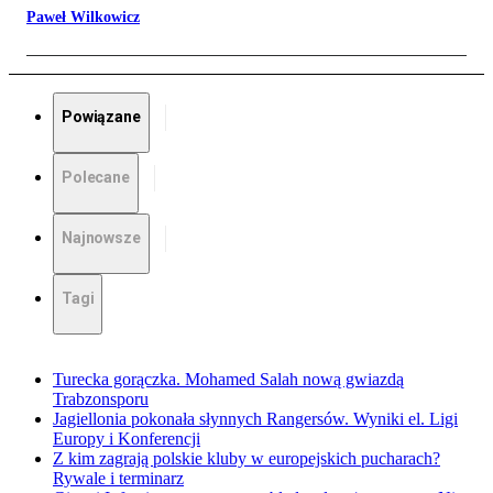
Paweł Wilkowicz
Powiązane
Polecane
Najnowsze
Tagi
Turecka gorączka. Mohamed Salah nową gwiazdą
Trabzonsporu
Jagiellonia pokonała słynnych Rangersów. Wyniki el. Ligi
Europy i Konferencji
Z kim zagrają polskie kluby w europejskich pucharach?
Rywale i terminarz