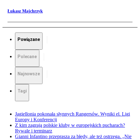
Łukasz Majchrzyk
Powiązane
Polecane
Najnowsze
Tagi
Jagiellonia pokonała słynnych Rangersów. Wyniki el. Ligi
Europy i Konferencji
Z kim zagrają polskie kluby w europejskich pucharach?
Rywale i terminarz
Gianni Infantino przeprasza za błędy, ale też ostrzega. „Nie