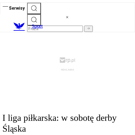
Serwisy
S
port
I liga piłkarska: w sobotę derby
Śląska