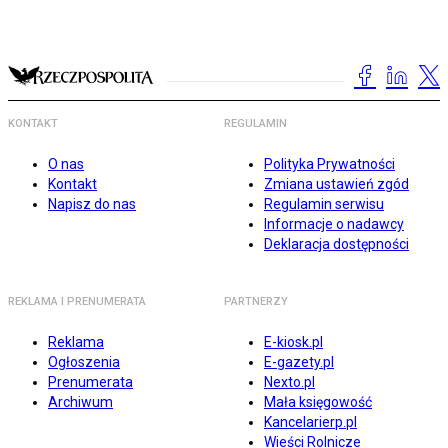
KONTAKT
REGULAMIN
O nas
Polityka Prywatności
Kontakt
Zmiana ustawień zgód
Napisz do nas
Regulamin serwisu
Informacje o nadawcy
Deklaracja dostępności
REKLAMA I PRENUMERATA
PARTNERZY
Reklama
E-kiosk.pl
Ogłoszenia
E-gazety.pl
Prenumerata
Nexto.pl
Archiwum
Mała księgowość
Kancelarierp.pl
Wieści Rolnicze